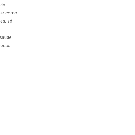
ida
sar como
es, só
saúde.
nosso
 …