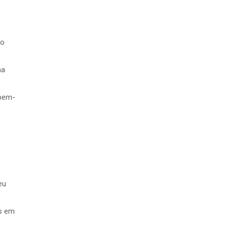
do
ma
 bem-
eu
os em