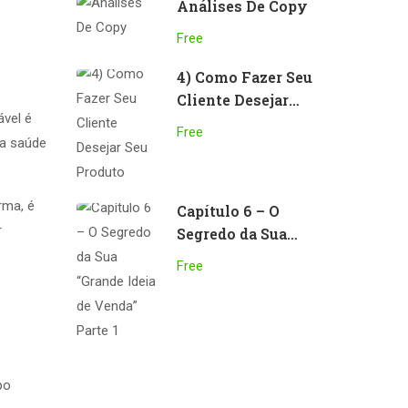
Análises De Copy
Free
4) Como Fazer Seu
Cliente Desejar
ável é
Seu Produto
Free
da saúde
rma, é
Capítulo 6 – O
r
Segredo da Sua
“Grande Ideia de
Free
Venda” Parte 1
po