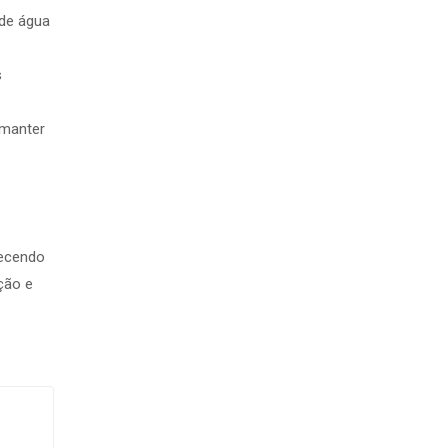
 de água
s
 manter
necendo
ção e