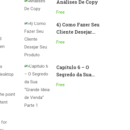
Análises De Copy
Free
4) Como Fazer Seu
Cliente Desejar
d
Seu Produto
Free
men
as
Capítulo 6 – O
Segredo da Sua
desktop
“Grande Ideia de
Free
Venda” Parte 1
The point
tent
 for