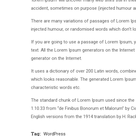
‘lorem ipsum’ will uncover many web sites still in th
accident, sometimes on purpose (injected humour and
There are many variations of passages of Lorem Ipsu
injected humour, or randomised words which don’t loo
If you are going to use a passage of Lorem Ipsum, yo
text. All the Lorem Ipsum generators on the Internet 
generator on the Internet.
It uses a dictionary of over 200 Latin words, combi
which looks reasonable. The generated Lorem Ipsum i
characteristic words etc.
The standard chunk of Lorem Ipsum used since the 1
1.10.33 from “de Finibus Bonorum et Malorum” by Cic
English versions from the 1914 translation by H. Ra
Tag:
WordPress