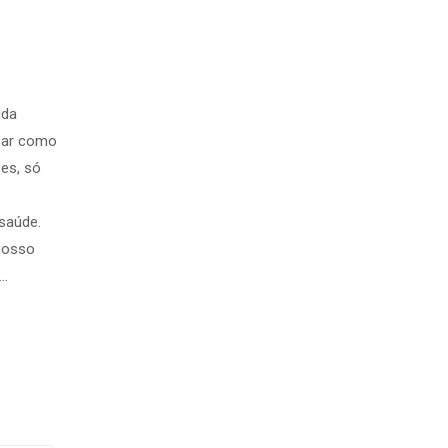
ida
sar como
es, só
saúde.
nosso
 …