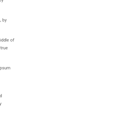
by
, by
iddle of
 true
 Ipsum
nd
y