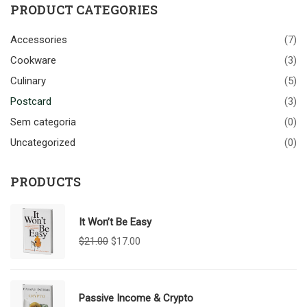
PRODUCT CATEGORIES
Accessories
(7)
Cookware
(3)
Culinary
(5)
Postcard
(3)
Sem categoria
(0)
Uncategorized
(0)
PRODUCTS
It Won’t Be Easy
O
O
$
21.00
$
17.00
preço
preço
original
atual
era:
é:
$21.00.
$17.00.
Passive Income & Crypto