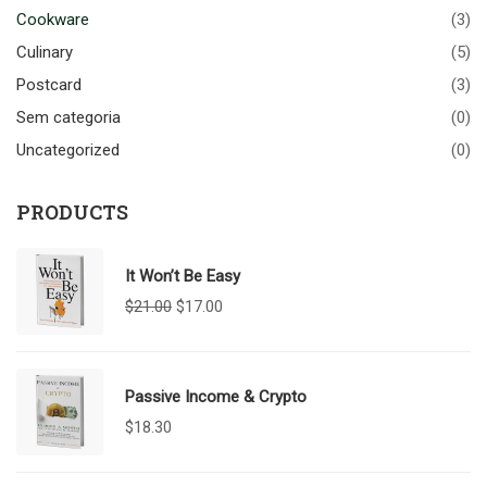
Cookware
(3)
Culinary
(5)
Postcard
(3)
Sem categoria
(0)
Uncategorized
(0)
PRODUCTS
It Won’t Be Easy
O
O
$
21.00
$
17.00
preço
preço
original
atual
era:
é:
$21.00.
$17.00.
Passive Income & Crypto
$
18.30