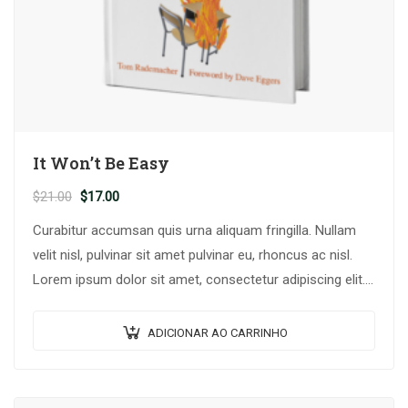
It Won’t Be Easy
O
O
$
21.00
$
17.00
preço
preço
Curabitur accumsan quis urna aliquam fringilla. Nullam
original
atual
velit nisl, pulvinar sit amet pulvinar eu, rhoncus ac nisl.
era:
é:
Lorem ipsum dolor sit amet, consectetur adipiscing elit.
$21.00.
$17.00.
Mauris nec consectetur nisi….
ADICIONAR AO CARRINHO