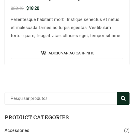
O
O
$
20.40
$
18.20
preço
preço
Pellentesque habitant morbi tristique senectus et netus
original
atual
et malesuada fames ac turpis egestas. Vestibulum
era:
é:
tortor quam, feugiat vitae, ultricies eget, tempor sit amet,
$20.40.
$18.20.
ante. Donec eu libero sit amet…
ADICIONAR AO CARRINHO
Pesquisar
PESQU
por:
PRODUCT CATEGORIES
Accessories
(7)