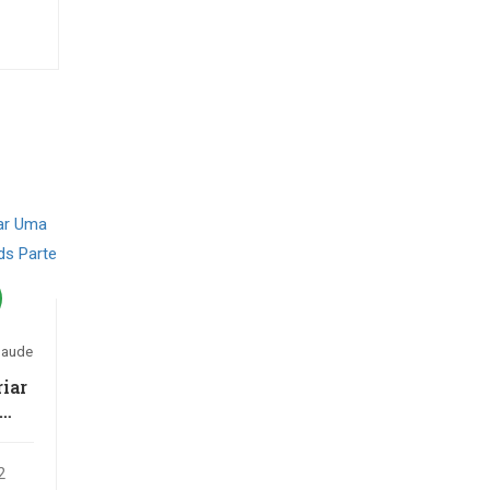
Saude
iar
 de
te 2
2