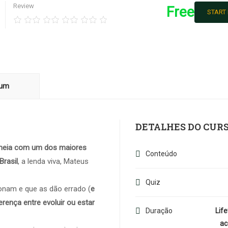
Review
Free
START
lum
DETALHES DO CUR
 meia com um dos maiores
Conteúdo
Brasil
, a lenda viva, Mateus
Quiz
onam e que as dão errado (
e
rença entre evoluir ou estar
Duração
Lif
ac