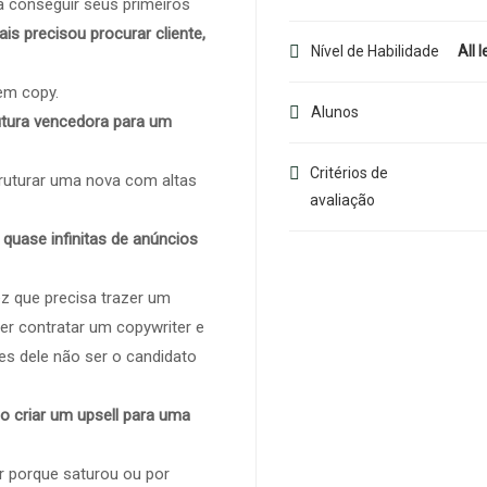
 conseguir seus primeiros
is precisou procurar cliente,
Nível de Habilidade
All l
em copy.
Alunos
utura vencedora para um
Critérios de
truturar uma nova com altas
avaliação
 quase infinitas de anúncios
ez que precisa trazer um
er contratar um copywriter e
es dele não ser o candidato
 criar um upsell para uma
r porque saturou ou por