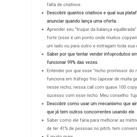
falta de criativos.
Descobrir quantos criativos e qual sua plata
anunciar quando lança uma oferta.
Aprender seu “truque da balança equilibrada
forte (esse é um ponto onde muitos copywri
um lado ou para outro e estragam toda sua 
Saber por que tentar vender infoprodutos e
funcionar 99% das vezes.
Entender por que esse “nicho promissor do
funciona em tráfego frio (apesar de muita ge
nesse nicho, nessa call com quase 100 copy
sucesso com esse nicho. Meu conselho: fuja
Descobrir como usar um mecanismo que ain
que já tem outros concorrentes usando ele.
Saber como ele faria para melhorar as métr
de ter 41% de pessoas no pitch, tem conver
E muito mais.