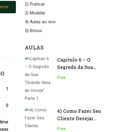
2) Praticar
 NOW
3) Modelar
4) Aulas ao vivo
5) Bônus
AULAS
Capítulo 6 – O
Segredo da Sua
SO
“Grande Ideia de
Free
Venda” Parte 1
1
0
4) Como Fazer Seu
Cliente Desejar
etime
Seu Produto
Free
cess