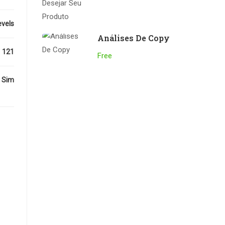
evels
Análises De Copy
121
Free
Sim