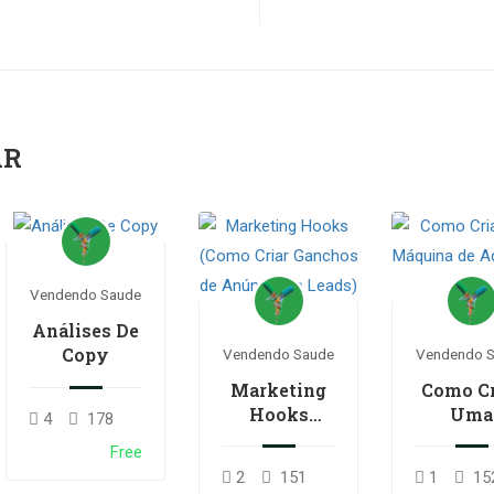
AR
Vendendo Saude
Análises De
Copy
Vendendo Saude
Vendendo 
Marketing
Como Cr
Hooks
Uma
4
178
(Como Criar
Máquina
Free
Ganchos de
Ads Par
2
151
1
15
Anúncios e