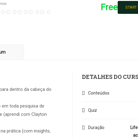
view
Free
START
lum
DETALHES DO CUR
para dentro da cabeça do
Conteúdos
o em toda pesquisa de
Quiz
le (aprendi com Clayton
Duração
Lif
a prática (com insights,
ac