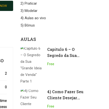
2) Praticar
 NOW
3) Modelar
4) Aulas ao vivo
5) Bônus
AULAS
Capítulo 6 – O
Segredo da Sua
SO
“Grande Ideia de
Free
Venda” Parte 1
2
0
4) Como Fazer Seu
Cliente Desejar
etime
Seu Produto
Free
cess