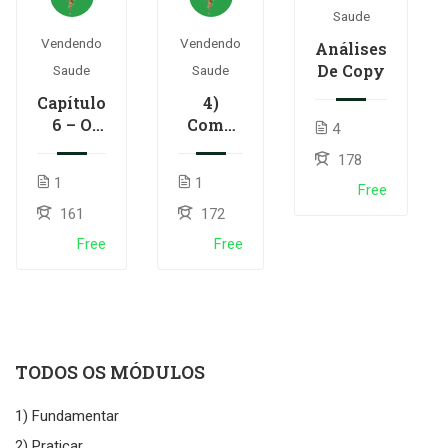
Saude
Vendendo
Vendendo
Análises
De Copy
Saude
Saude
Capítulo
4)
6 – O
Como
4
Segredo
Fazer
178
da Sua
Seu
1
1
“Grande
Cliente
Free
Ideia de
Desejar
161
172
Venda”
Seu
Free
Free
Parte 1
Produto
TODOS OS MÓDULOS
1) Fundamentar
2) Praticar