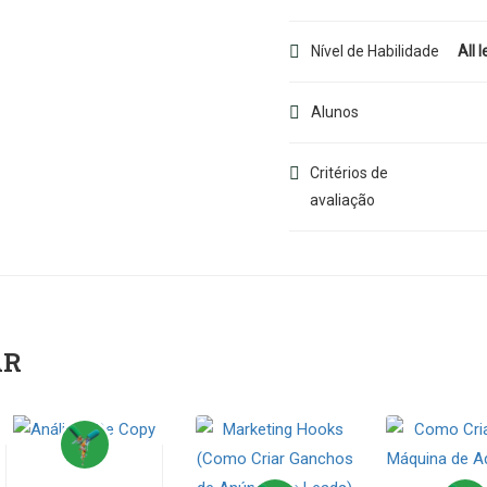
Nível de Habilidade
All l
Alunos
Critérios de
avaliação
AR