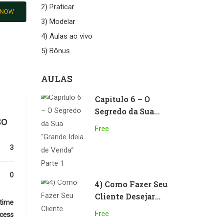
2) Praticar
 NOW
3) Modelar
4) Aulas ao vivo
5) Bônus
AULAS
Capítulo 6 – O
Segredo da Sua
SO
“Grande Ideia de
Free
Venda” Parte 1
3
0
4) Como Fazer Seu
Cliente Desejar
etime
Seu Produto
Free
cess