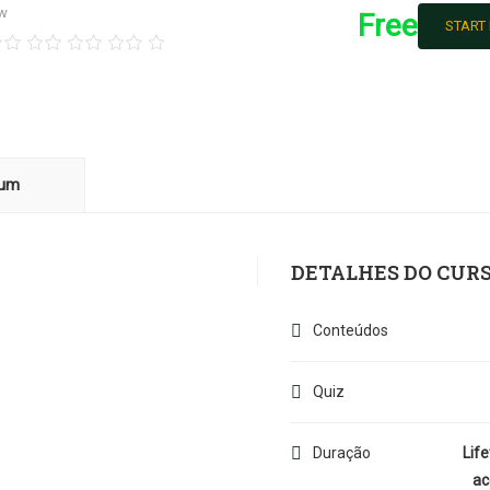
ew
Free
START
lum
DETALHES DO CUR
Conteúdos
Quiz
Duração
Lif
ac