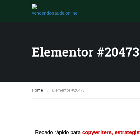
Elementor #20473
Home
Elementor #20473
Recado rápido para
copywriters, estrategis