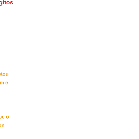
itos 
tou 
m e 
e o 
n 